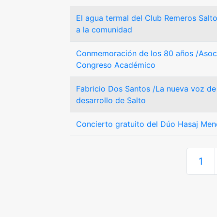
El agua termal del Club Remeros Salto 
a la comunidad
Conmemoración de los 80 años /Asoc
Congreso Académico
Fabricio Dos Santos /La nueva voz de 
desarrollo de Salto
Concierto gratuito del Dúo Hasaj Men
1