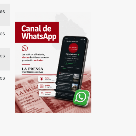
es
es
es
es