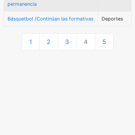
permanencia
Básquetbol /Continúan las formativas
Deportes
1
2
3
4
5