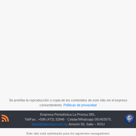
Se prohíbe la reproducción o copia de los contenidos de este sitio sin el expreso
consentimiento.
Políticas de privacidad
Empresa Periodística La Prensa SRL.
Tel/Fax.: +598 (473) 32846 - Celular/Whatsapp 091403575.
diario@laprensa.com.uy
. Amorim 56, Salto – ROU
Este sitio está optimizado para los siguientes navegadores: