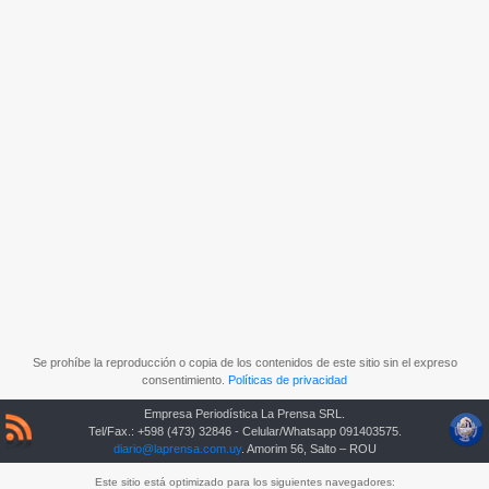
Se prohíbe la reproducción o copia de los contenidos de este sitio sin el expreso
consentimiento.
Políticas de privacidad
Empresa Periodística La Prensa SRL.
Tel/Fax.: +598 (473) 32846 - Celular/Whatsapp 091403575.
diario@laprensa.com.uy
. Amorim 56, Salto – ROU
Este sitio está optimizado para los siguientes navegadores: