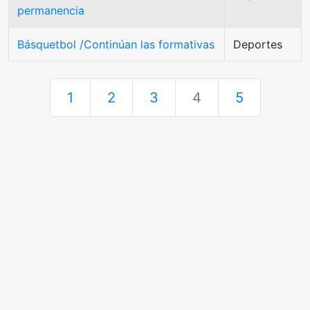
permanencia
Básquetbol /Continúan las formativas
Deportes
1
2
3
4
5