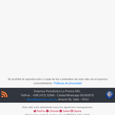
Se prohíbe la reproducción o copia de los contenidos de este sitio sin el expreso
consentimiento.
Políticas de privacidad
Empresa Periodística La Prensa SRL.
Tel/Fax.: +598 (473) 32846 - Celular/Whatsapp 091403575.
diario@laprensa.com.uy
. Amorim 56, Salto – ROU
Este sitio está optimizado para los siguientes navegadores:
FireFox
Chrome
Safari
Opera
Webmaster:
Julio E. Irache
| © LA PRENSA 2011-2020