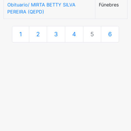
Obituario/ MIRTA BETTY SILVA
Fúnebres
PEREIRA (QEPD)
1
2
3
4
5
6