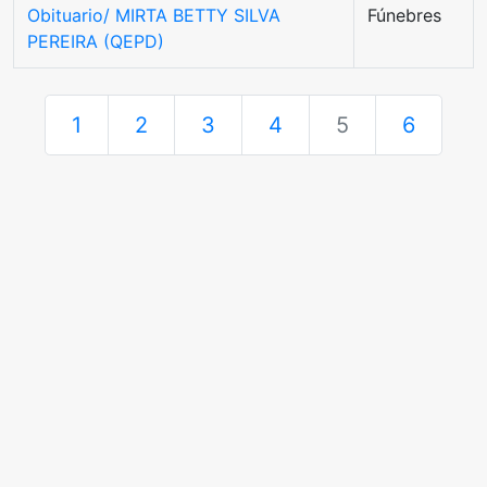
Obituario/ MIRTA BETTY SILVA
Fúnebres
PEREIRA (QEPD)
1
2
3
4
5
6