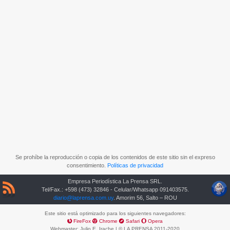
Se prohíbe la reproducción o copia de los contenidos de este sitio sin el expreso
consentimiento.
Políticas de privacidad
Empresa Periodística La Prensa SRL.
Tel/Fax.: +598 (473) 32846 - Celular/Whatsapp 091403575.
diario@laprensa.com.uy
. Amorim 56, Salto – ROU
Este sitio está optimizado para los siguientes navegadores:
FireFox
Chrome
Safari
Opera
Webmaster:
Julio E. Irache
| © LA PRENSA 2011-2020