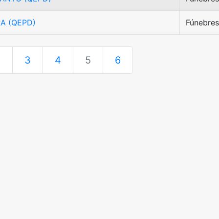
RA (QEPD)
Fúnebres
2
3
4
5
6