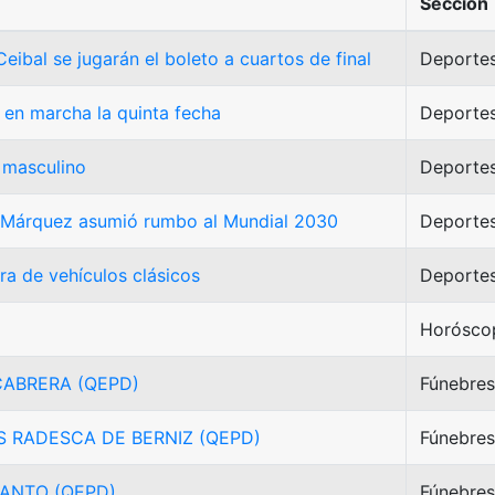
Sección
eibal se jugarán el boleto a cuartos de final
Deporte
en marcha la quinta fecha
Deporte
 masculino
Deporte
 Márquez asumió rumbo al Mundial 2030
Deporte
ra de vehículos clásicos
Deporte
Horósco
CABRERA (QEPD)
Fúnebres
S RADESCA DE BERNIZ (QEPD)
Fúnebres
CANTO (QEPD)
Fúnebres