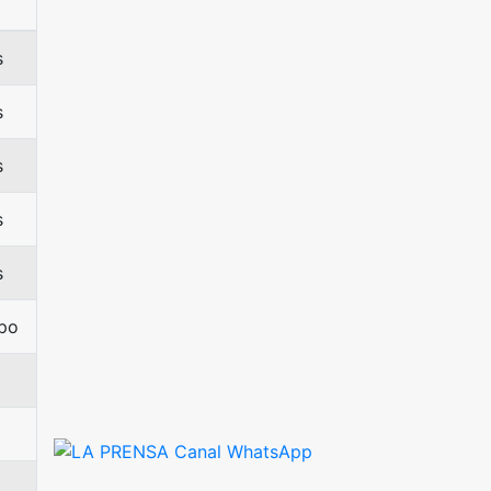
s
s
s
s
s
po