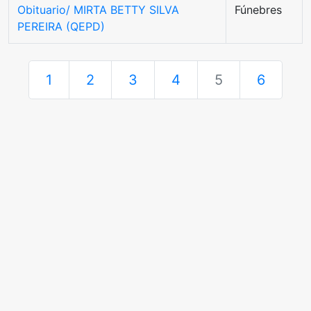
Obituario/ MIRTA BETTY SILVA
Fúnebres
PEREIRA (QEPD)
1
2
3
4
5
6