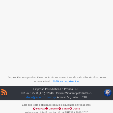
Se prohíbe la reproducción o copia de los contenidos de este sitio sin el expreso
consentimiento.
Políticas de privacidad
Empresa Periodística La Prensa SRL.
Tel/Fax.: +598 (473) 32846 - Celular/Whatsapp 091403575.
diario@laprensa.com.uy
. Amorim 56, Salto – ROU
Este sitio está optimizado para los siguientes navegadores:
FireFox
Chrome
Safari
Opera
Webmaster:
Julio E. Irache
| © LA PRENSA 2011-2020