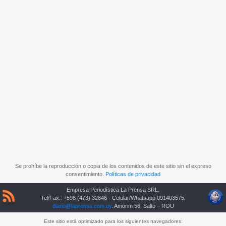
Se prohíbe la reproducción o copia de los contenidos de este sitio sin el expreso
consentimiento.
Políticas de privacidad
Empresa Periodística La Prensa SRL.
Tel/Fax.: +598 (473) 32846 - Celular/Whatsapp 091403575.
diario@laprensa.com.uy
. Amorim 56, Salto – ROU
Este sitio está optimizado para los siguientes navegadores: