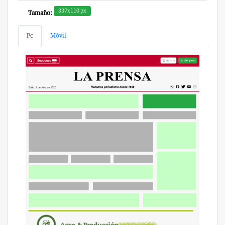
337x110 px
Tamaño:
Pc
Móvil