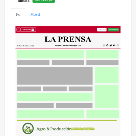
Tamaño:
Pc
Móvil