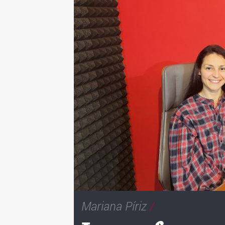
Mariana Píriz
/