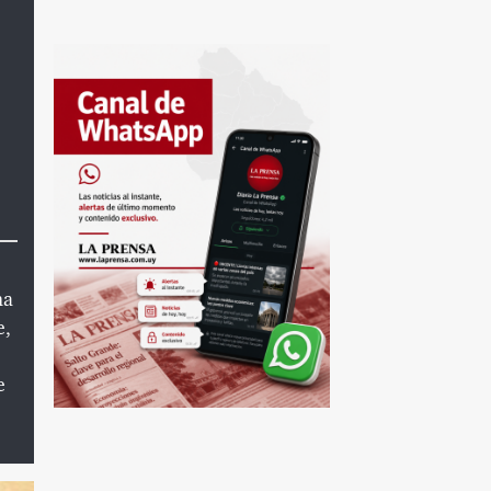
na
e,
e