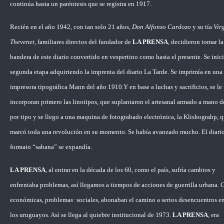
continúa hasta un paréntesis que se registra en 1917.
Recién en el año 1942, con tan solo 21 años,
Don Alfonso Cardozo
y su tía
Vir
Thevenet
, familiares directos del fundador de
LA PRENSA
, decidieron tomar la
bandera de este diario convertido en vespertino como hasta el presente. Se inici
segunda etapa adquiriendo la imprenta del diario La Tarde. Se imprimía en una
impresora tipográfica Mann del año 1910.Y en base a luchas y sacrificios, se le
incorporan primero las linotipos, que suplantaron el artesanal armado a mano d
por tipo y se llego a una maquina de fotograbado electrónica, la Klishograhp, 
marcó toda una revolución en su momento. Se había avanzado mucho. El diario
formato “sabana” se expandía.
LA PRENSA
, al entrar en la década de los 60, como el país, sufría cambios y
enfrentaba problemas, así llegamos a tiempos de acciones de guerrilla urbana. C
económicas, problemas· sociales, abonaban el camino a serios desencuentros en
los uruguayos. Así se llega al quiebre institucional de 1973.
LA PRENSA
, era