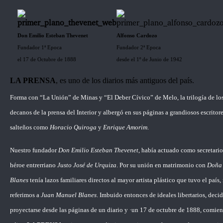
Don Emilio Esteban Thevenet
Alfonso Cardozo
Fundador 1ª Epoca
Fundador 2ª Epoca
el 17 de Octubre de 1888
desde el 1º de Junio de 1942
LA PRENSA
, es uno de los diarios más antiguos del país.
Forma con “La Unión” de Minas y “El Deber Cívico” de Melo, la trilogía de lo
decanos de la prensa del Interior y albergó en sus páginas a grandiosos escritor
salteños como
Horacio Quiroga
y
Enrique Amorim
.
Nuestro fundador
Don Emilio Esteban Thevenet
, había actuado como secretario
héroe entrerriano
Justo José de Urquiza
. Por su unión en matrimonio con
Doña 
Blanes
tenía lazos familiares directos al mayor artista plástico que tuvo el país,
referimos a
Juan Manuel Blanes
. Imbuido entonces de ideales libertarios, deci
proyectarse desde las páginas de un diario y ·un 17 de octubre de 1888, comien