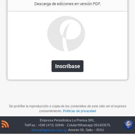
Descarga de ediciones en versión PDF.
Inscríbase
Se prohíbe la reproducción o copia de los contenidos de este sitio sin el expreso
consentimiento.
Políticas de privacidad
Empresa Periodística La Prensa SRL.
Tel/Fax.: +598 (473) 32846 - Celular/Whatsapp 091403575.
diario@laprensa.com.uy
. Amorim 56, Salto – ROU