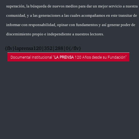
superación, la búsqueda de nuevos medios para dar un mejor servicio a nuestra
comunidad, y a las generaciones a las cuales acompañamos en este transitar de
informar con responsabilidad, opinar con fundamentos y así generar poder de
discernimiento propio e independiente a nuestros lectores.
{flv}laprensa120|352|288|0{/flv}
Documental Institucional “
LA PRENSA
120 Años desde su Fundación”