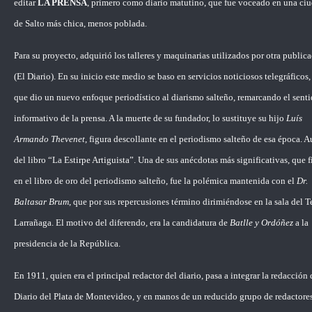
editar
LA PRENSA
, primero como diario matutino, que fue voceado en una ci
de Salto más chica, menos poblada.
Para su proyecto, adquirió los talleres y maquinarias utilizados por otra public
(El Diario). En su inicio este medio se baso en servicios noticiosos telegráficos,
que dio un nuevo enfoque periodístico al diarismo salteño, remarcando el sent
informativo de la prensa. A la muerte de su fundador, lo sustituye su hijo
Luís
Armando Thevenet
, figura descollante en el periodismo salteño de esa época. A
del libro “La Estirpe Artiguista”. Una de sus anécdotas más significativas, que f
en el libro de oro del periodismo salteño, fue la polémica mantenida con el
Dr.
Baltasar Brum
, que por sus repercusiones término dirimiéndose en la sala del T
Larrañaga. El motivo del diferendo, era la candidatura de
Batlle y Ordóñez
a la
presidencia de la República.
En 1911, quien era el principal redactor del diario, pasa a integrar la redacción 
Diario del Plata de Montevideo, y en manos de un reducido grupo de redactore