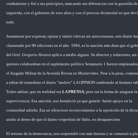
combatiente y fiel a sus principios, marcando sus diferencias con la guerrilla de
izquierda, con el gobierno de esos años y con el proceso dictatorial en que dev
todo.
Justamente por expresar, opinar y emitir criticas sin autocensuras, este diario fu
clausurado por 90 ediciones en el año· 1984, es la sanción más dura que el gob
del
Gral. Gregorio Alvarez
aplico a medio alguno. Su director y redactores, as
quienes colaboraban en el suplemento político Semanario 1 fueron emplazados
el Juzgado Militar de la Avenida Rivera en Montevideo. Pese a la pena, come
a editar de inmediato el diario “muleto” LA OPINION cambiando al formato tab
Todos sabían, que en realidad era
LA PRENSA
, pero era la forma de asegurar la
supervivencia. Esa sanción, nos fortaleció ya que generó· fuerte apoyo en la
comunidad salteña. Era un silencioso reconocimiento a la oposición de la dicta
unido al deseo de que el diario vespertino de Salto, no desapareciera.
El retorno de la democracia, nos sorprendió con más fuerzas y se comenzó a pla