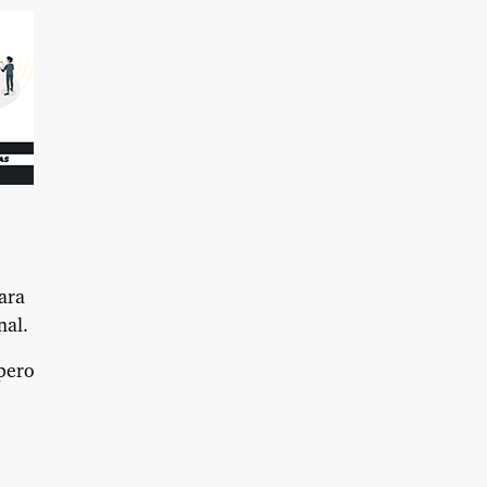
ara
nal.
 pero