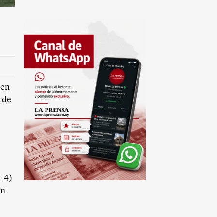
 en
r de
(+4)
an