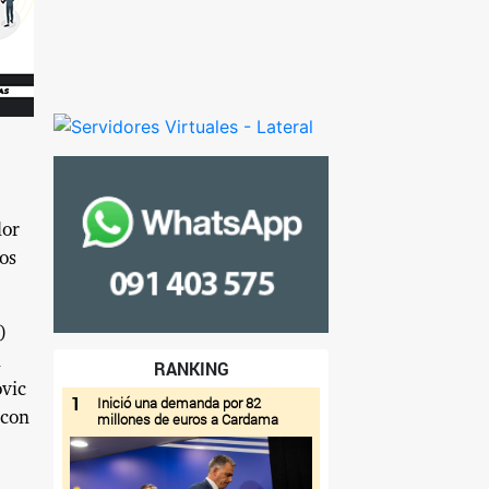
lor
os
)
á
RANKING
ovic
1
Inició una demanda por 82
 con
millones de euros a Cardama