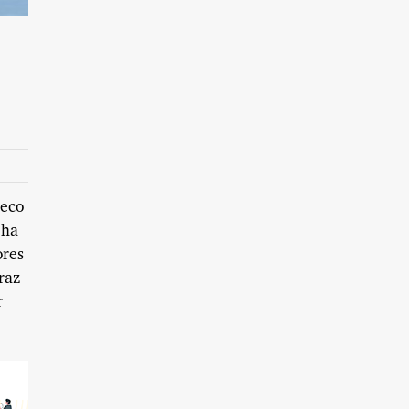
heco
 ha
ores
raz
r