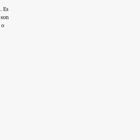
. Es
 son
 o