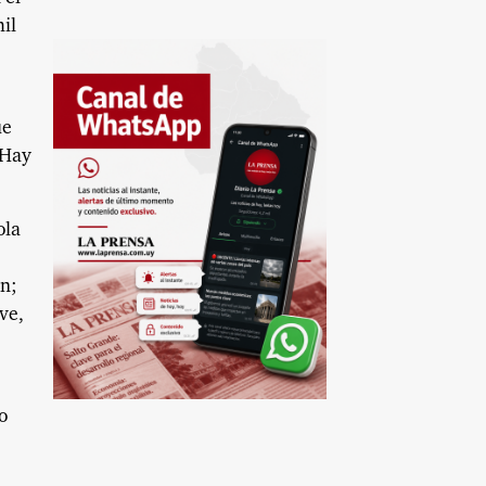
mil
ue
 Hay
ola
an;
ve,
o