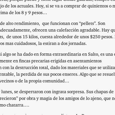
o de los actuales. Hoy, si se va a comprar de quinientos o 
ncima de los 8 y 9 pesos…
 de alto rendimiento,
que funcionan con “pellets”. Son
a adecuadamente, ofrecen una calefacción agradable. Hay q
ts,
de unos 15 kilos, cuesta alrededor de unos $250 pesos.
os mas cuidadosos, la estiran a dos jornadas.
si algo se ha dado en forma extraordinaria en Salto, es una 
mente en fincas precarias erigidas en asentamientos
con la destrucción total, dado los materiales que se utiliz
ntable, la perdida de sus pocos enseres. Algo que se resuel
s vecinos o de la propia comunidad…
r lunes, se despertaron con ingrata sorpresa. Sus chapas de
ecieron” por obra y magia de los amigos de lo ajeno, que n
omo chatarra….