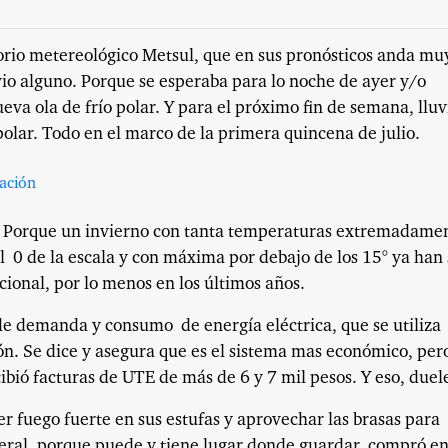
torio metereológico Metsul, que en sus pronósticos anda mu
ivio alguno. Porque se esperaba para lo noche de ayer y/o
va ola de frío polar. Y para el próximo fin de semana, lluv
polar. Todo en el marco de la primera quincena de julio.
Porque un invierno con tanta temperaturas extremadame
l
0 de la escala y con máxima por debajo de los 15° ya han 
icional, por lo menos en los últimos años.
 de demanda y consumo
de energía eléctrica, que se utiliza
ón. Se dice y asegura que es el sistema mas económico, per
ibió facturas de UTE de más de 6 y 7 mil pesos. Y eso, duel
er fuego fuerte en sus estufas y aprovechar las brasas para
neral, porque puede y tiene lugar donde guardar, compró en