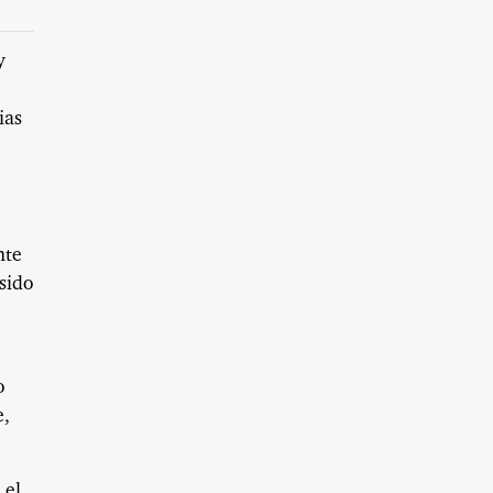
y
ias
nte
sido
o
e,
 el