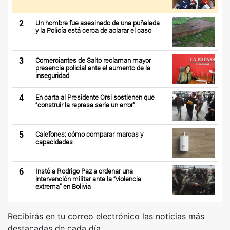
2
Un hombre fue asesinado de una puñalada
y la Policía está cerca de aclarar el caso
3
Comerciantes de Salto reclaman mayor
presencia policial ante el aumento de la
inseguridad
4
En carta al Presidente Orsi sostienen que
“construir la represa sería un error”
5
Calefones: cómo comparar marcas y
capacidades
6
Instó a Rodrigo Paz a ordenar una
intervención militar ante la “violencia
extrema” en Bolivia
Recibirás en tu correo electrónico las noticias más
destacadas de cada día.