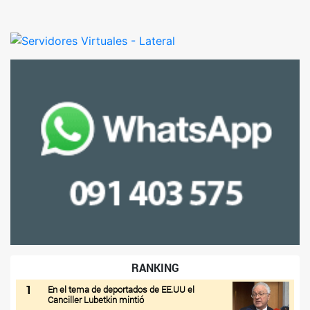
RANKING
1
En el tema de deportados de EE.UU el
Canciller Lubetkin mintió