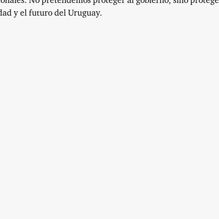
ucionales. No pretendemos proteger al gobierno, sino protege
dad y el futuro del Uruguay.