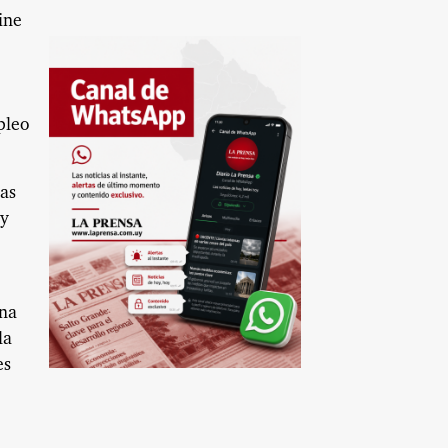
ine
pleo
las
 y
una
la
es