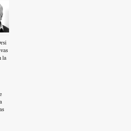
rsi
evas
 la
e
a
as