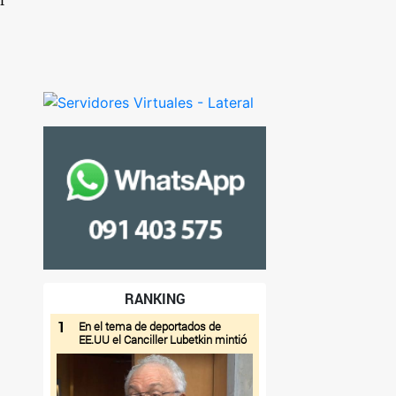
r
RANKING
1
En el tema de deportados de
EE.UU el Canciller Lubetkin mintió