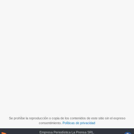
Se prohíbe la reproducción o copia de los contenidos de este sitio sin el expreso
consentimiento.
Políticas de privacidad
Empresa Periodística La Prensa SRL.