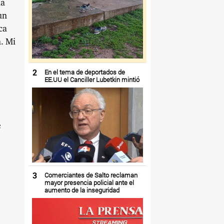
la
un
ca
. Mi
2
En el tema de deportados de
EE.UU el Canciller Lubetkin mintió
e
3
Comerciantes de Salto reclaman
mayor presencia policial ante el
aumento de la inseguridad