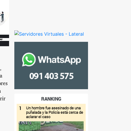
,
ma
ores
a
RANKING
rir
1
Un hombre fue asesinado de una
puñalada y la Policía está cerca de
aclarar el caso