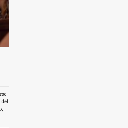
arse
 del
o,