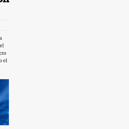
a
el
cto
o el