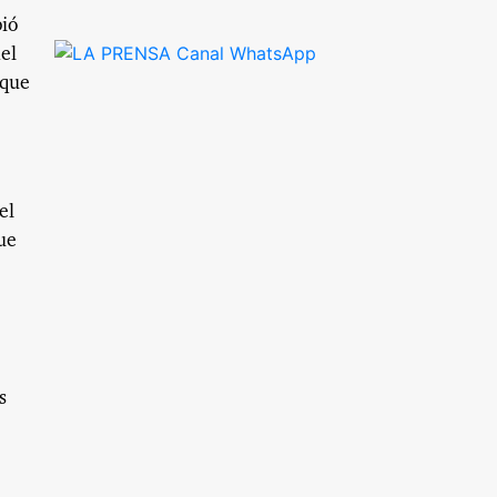
bió
el
 que
el
ue
s