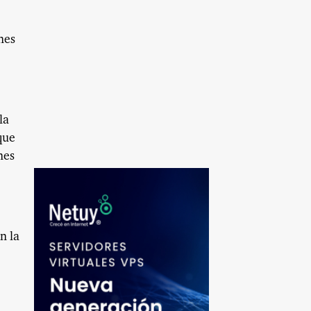
nes
la
que
nes
n la