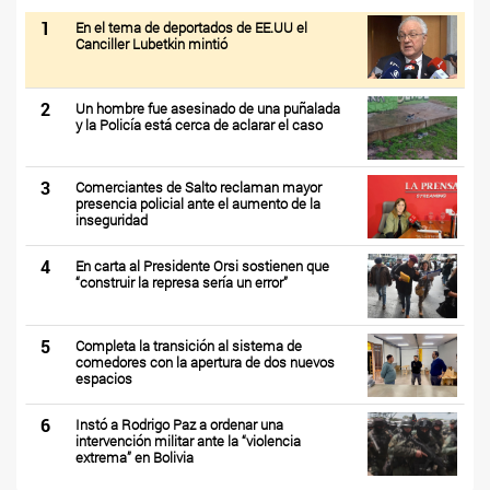
1
En el tema de deportados de EE.UU el
Canciller Lubetkin mintió
2
Un hombre fue asesinado de una puñalada
y la Policía está cerca de aclarar el caso
3
Comerciantes de Salto reclaman mayor
presencia policial ante el aumento de la
inseguridad
4
En carta al Presidente Orsi sostienen que
“construir la represa sería un error”
5
Completa la transición al sistema de
comedores con la apertura de dos nuevos
espacios
6
Instó a Rodrigo Paz a ordenar una
intervención militar ante la “violencia
extrema” en Bolivia