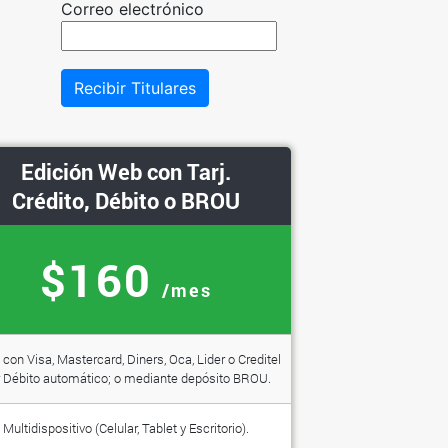
Correo electrónico
Recibir Titulares
Edición Web con Tarj.
Crédito, Débito o BROU
$160
/mes
con Visa, Mastercard, Diners, Oca, Lider o Creditel
 Débito automático; o mediante depósito BROU.
Multidispositivo (Celular, Tablet y Escritorio).