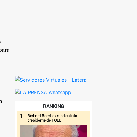
y
 para
a
RANKING
1
Richard Reed, ex sindicalista
presidente de FOEB