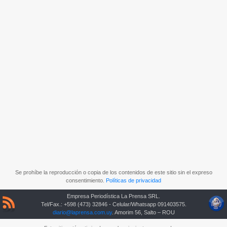
Se prohíbe la reproducción o copia de los contenidos de este sitio sin el expreso
consentimiento.
Políticas de privacidad
Empresa Periodística La Prensa SRL.
Tel/Fax.: +598 (473) 32846 - Celular/Whatsapp 091403575.
diario@laprensa.com.uy
. Amorim 56, Salto – ROU