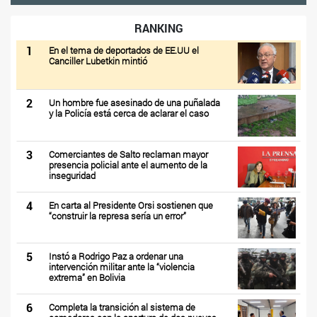
RANKING
1
En el tema de deportados de EE.UU el
Canciller Lubetkin mintió
2
Un hombre fue asesinado de una puñalada
y la Policía está cerca de aclarar el caso
3
Comerciantes de Salto reclaman mayor
presencia policial ante el aumento de la
inseguridad
4
En carta al Presidente Orsi sostienen que
“construir la represa sería un error”
5
Instó a Rodrigo Paz a ordenar una
intervención militar ante la “violencia
extrema” en Bolivia
6
Completa la transición al sistema de