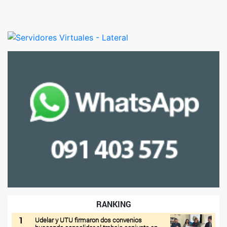
RANKING
1
Udelar y UTU firmaron dos convenios