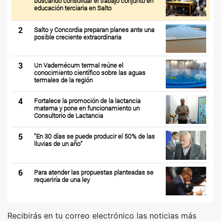
buscando consolidar el trabajo conjunto en
educación terciaria en Salto
2
Salto y Concordia preparan planes ante una
posible creciente extraordinaria
3
Un Vademécum termal reúne el
conocimiento científico sobre las aguas
termales de la región
4
Fortalece la promoción de la lactancia
materna y pone en funcionamiento un
Consultorio de Lactancia
5
"En 30 días se puede producir el 50% de las
lluvias de un año”
6
Para atender las propuestas planteadas se
requeriría de una ley
Recibirás en tu correo electrónico las noticias más