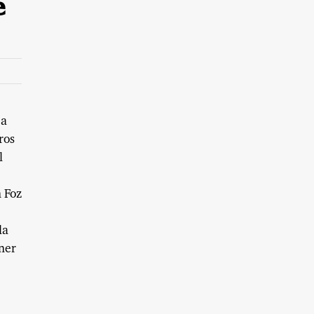
e
 a
ros
l
 Foz
la
ener