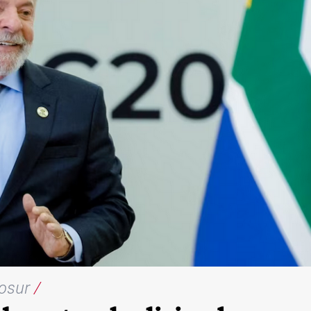
cosur
/