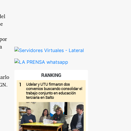
del
se
 por
a
RANKING
arlo
1
Udelar y UTU firmaron dos
GGN.
convenios buscando consolidar el
trabajo conjunto en educación
terciaria en Salto