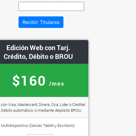
Recibir Titulares
Edición Web con Tarj.
Crédito, Débito o BROU
$160
/mes
con Visa, Mastercard, Diners, Oca, Lider o Creditel
 Débito automático; o mediante depósito BROU.
Multidispositivo (Celular, Tablet y Escritorio).