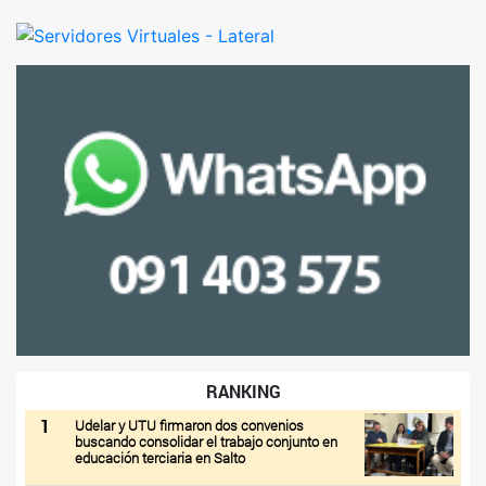
RANKING
1
Udelar y UTU firmaron dos convenios
buscando consolidar el trabajo conjunto en
educación terciaria en Salto