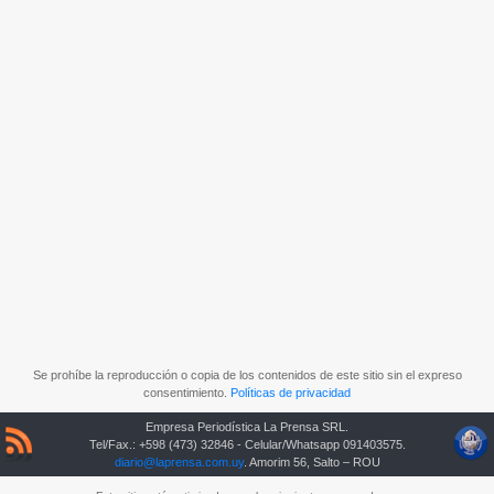
Se prohíbe la reproducción o copia de los contenidos de este sitio sin el expreso
consentimiento.
Políticas de privacidad
Empresa Periodística La Prensa SRL.
Tel/Fax.: +598 (473) 32846 - Celular/Whatsapp 091403575.
diario@laprensa.com.uy
. Amorim 56, Salto – ROU