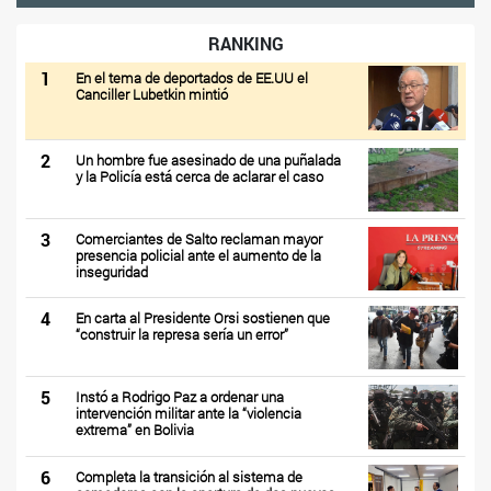
RANKING
1
En el tema de deportados de EE.UU el
Canciller Lubetkin mintió
2
Un hombre fue asesinado de una puñalada
y la Policía está cerca de aclarar el caso
3
Comerciantes de Salto reclaman mayor
presencia policial ante el aumento de la
inseguridad
4
En carta al Presidente Orsi sostienen que
“construir la represa sería un error”
5
Instó a Rodrigo Paz a ordenar una
intervención militar ante la “violencia
extrema” en Bolivia
6
Completa la transición al sistema de