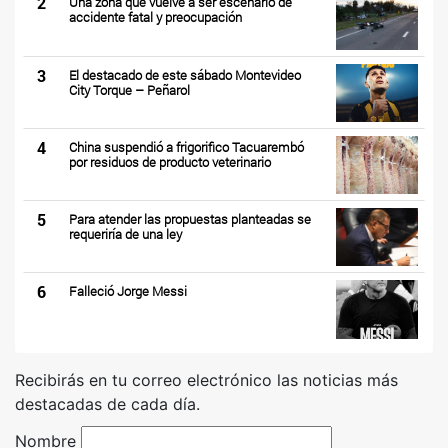
2
Una zona que vuelve a ser escenario de
accidente fatal y preocupación
3
El destacado de este sábado Montevideo
City Torque – Peñarol
4
China suspendió a frigorifico Tacuarembó
por residuos de producto veterinario
5
Para atender las propuestas planteadas se
requeriría de una ley
6
Falleció Jorge Messi
Recibirás en tu correo electrónico las noticias más
destacadas de cada día.
Nombre