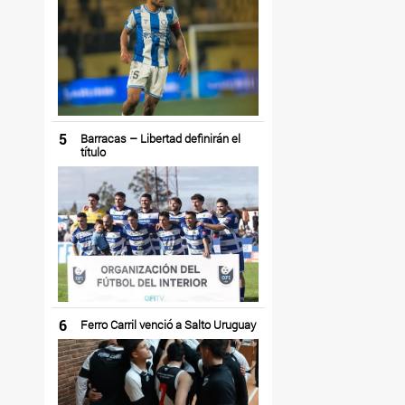
5
Barracas – Libertad definirán el
título
6
Ferro Carril venció a Salto Uruguay