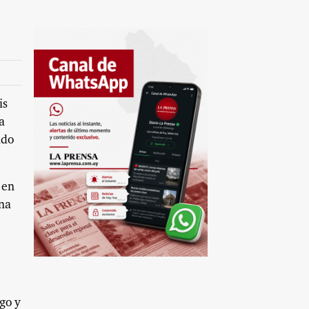
is
a
ado
 en
una
go y