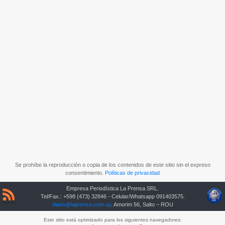
Se prohíbe la reproducción o copia de los contenidos de este sitio sin el expreso
consentimiento.
Políticas de privacidad
Empresa Periodística La Prensa SRL.
Tel/Fax.: +598 (473) 32846 - Celular/Whatsapp 091403575.
diario@laprensa.com.uy
. Amorim 56, Salto – ROU
Este sitio está optimizado para los siguientes navegadores: