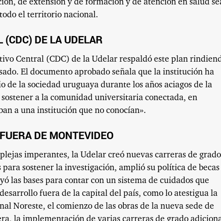
ción, de extensión y de formación y de atención en salud s
odo el territorio nacional.
 (CDC) DE LA UDELAR
tivo Central (CDC) de la Udelar respaldó este plan rindien
asado. El documento aprobado señala que la institución ha
io de la sociedad uruguaya durante los años aciagos de la
sostener a la comunidad universitaria conectada, en
aban a una institución que no conocían».
 FUERA DE MONTEVIDEO
plejas imperantes, la Udelar creó nuevas carreras de grado
ara sostener la investigación, amplió su política de becas
uyó las bases para contar con un sistema de cuidados que
sarrollo fuera de la capital del país, como lo atestigua la
nal Noreste, el comienzo de las obras de la nueva sede de
era, la implementación de varias carreras de grado adicion