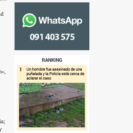
ad
RANKING
1
Un hombre fue asesinado de una
n»,
puñalada y la Policía está cerca de
aclarar el caso
ia;
y