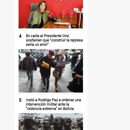
4
En carta al Presidente Orsi
sostienen que “construir la represa
sería un error”
5
Instó a Rodrigo Paz a ordenar una
intervención militar ante la
“violencia extrema” en Bolivia