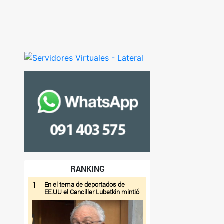
RANKING
1
En el tema de deportados de
EE.UU el Canciller Lubetkin mintió