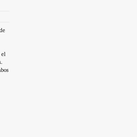
 de
 el
.
mbos