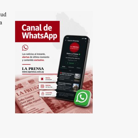
lud
a