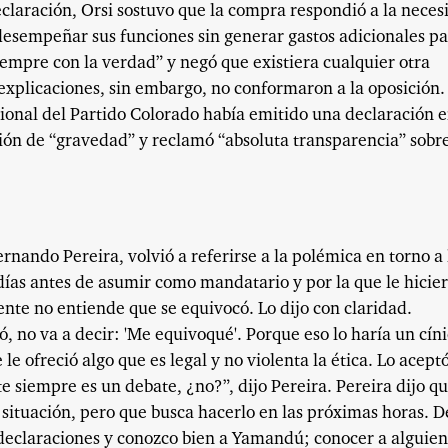
eclaración, Orsi sostuvo que la compra respondió a la neces
desempeñar sus funciones sin generar gastos adicionales p
empre con la verdad” y negó que existiera cualquier otra
explicaciones, sin embargo, no conformaron a la oposición.
onal del Partido Colorado había emitido una declaración e
ción de “gravedad” y reclamó “absoluta transparencia” sobre
rnando Pereira, volvió a referirse a la polémica en torno a 
as antes de asumir como mandatario y por la que le hicie
nte no entiende que se equivocó. Lo dijo con claridad.
, no va a decir: 'Me equivoqué'. Porque eso lo haría un cíni
 le ofreció algo que es legal y no violenta la ética. Lo aceptó
 siempre es un debate, ¿no?”, dijo Pereira. Pereira dijo q
a situación, pero que busca hacerlo en las próximas horas. D
 declaraciones y conozco bien a Yamandú; conocer a alguien