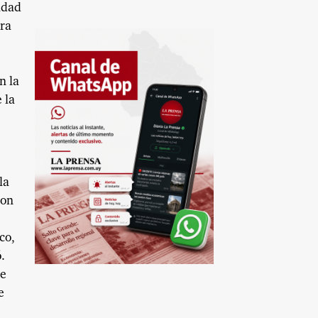
idad
ara
n la
 la
la
ron
co,
.
ue
e