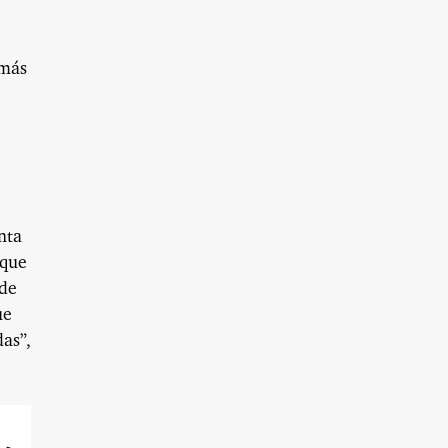
emás
nta
 que
 de
ue
das”,