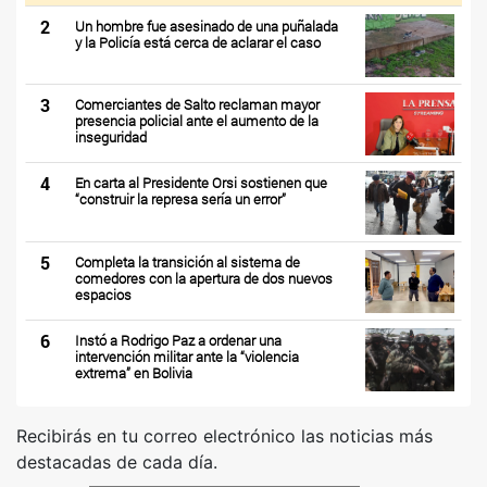
2
Un hombre fue asesinado de una puñalada
y la Policía está cerca de aclarar el caso
3
Comerciantes de Salto reclaman mayor
presencia policial ante el aumento de la
inseguridad
4
En carta al Presidente Orsi sostienen que
“construir la represa sería un error”
5
Completa la transición al sistema de
comedores con la apertura de dos nuevos
espacios
6
Instó a Rodrigo Paz a ordenar una
intervención militar ante la “violencia
extrema” en Bolivia
Recibirás en tu correo electrónico las noticias más
destacadas de cada día.