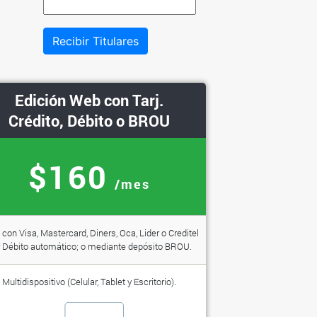
Recibir Titulares
Edición Web con Tarj.
Crédito, Débito o BROU
$160
/mes
con Visa, Mastercard, Diners, Oca, Lider o Creditel
 Débito automático; o mediante depósito BROU.
Multidispositivo (Celular, Tablet y Escritorio).