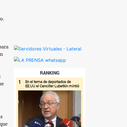
o.
para
on
RANKING
s
1
En el tema de deportados de
ue
EE.UU el Canciller Lubetkin mintió
as
 que