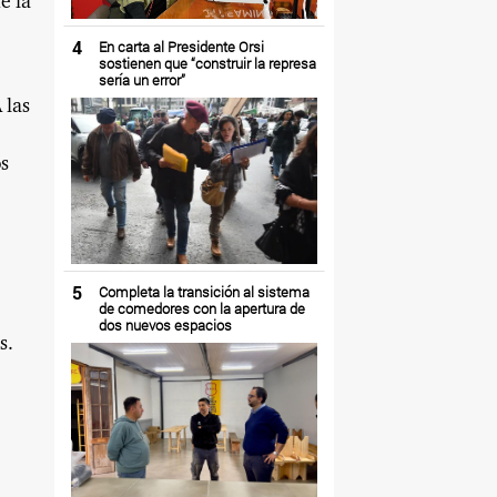
e la
4
En carta al Presidente Orsi
sostienen que “construir la represa
sería un error”
 las
os
5
Completa la transición al sistema
de comedores con la apertura de
dos nuevos espacios
s.