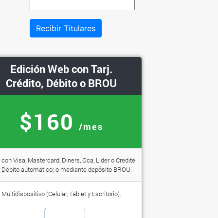
Recibir Titulares
Edición Web con Tarj.
Crédito, Débito o BROU
$160
/mes
con Visa, Mastercard, Diners, Oca, Lider o Creditel
 Débito automático; o mediante depósito BROU.
Multidispositivo (Celular, Tablet y Escritorio).