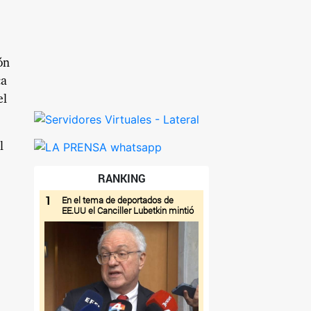
ón
ca
el
l
,
RANKING
1
En el tema de deportados de
EE.UU el Canciller Lubetkin mintió