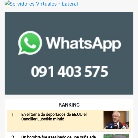
RANKING
1
En el tema de deportados de EE.UU el
Canciller Lubetkin mintió
2
Un hombre fue asesinado de una puñalada