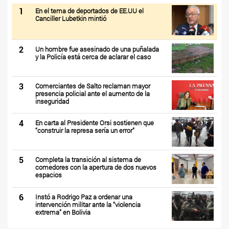
1
En el tema de deportados de EE.UU el
Canciller Lubetkin mintió
2
Un hombre fue asesinado de una puñalada
y la Policía está cerca de aclarar el caso
3
Comerciantes de Salto reclaman mayor
presencia policial ante el aumento de la
inseguridad
4
En carta al Presidente Orsi sostienen que
“construir la represa sería un error”
5
Completa la transición al sistema de
comedores con la apertura de dos nuevos
espacios
6
Instó a Rodrigo Paz a ordenar una
intervención militar ante la “violencia
extrema” en Bolivia