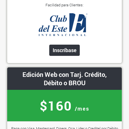
Facilidad para Clientes:
Inscríbase
Edición Web con Tarj. Crédito,
Débito o BROU
$160
/mes
Paga con Visa, Mastercard, Diners, Oca, Lider o Creditel por Débito