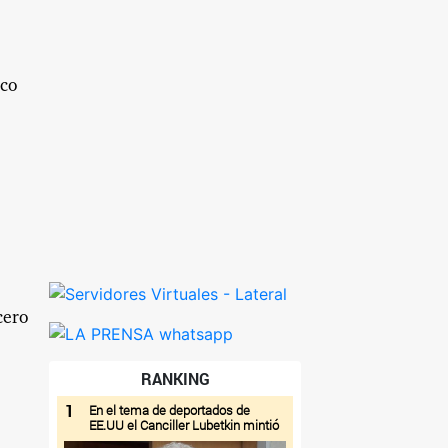
sco
cero
RANKING
1
En el tema de deportados de
EE.UU el Canciller Lubetkin mintió