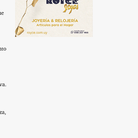
ue
nto
va.
za,