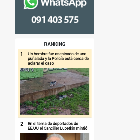
RANKING
1
Un hombre fue asesinado de una
puñalada y la Policía está cerca de
aclarar el caso
2
En el tema de deportados de
EE.UU el Canciller Lubetkin mintió