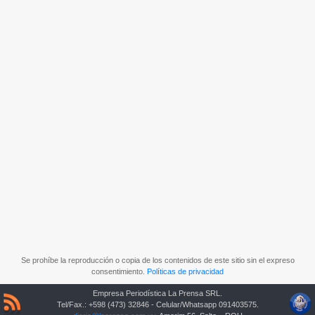
Se prohíbe la reproducción o copia de los contenidos de este sitio sin el expreso
consentimiento.
Políticas de privacidad
Empresa Periodística La Prensa SRL.
Tel/Fax.: +598 (473) 32846 - Celular/Whatsapp 091403575.