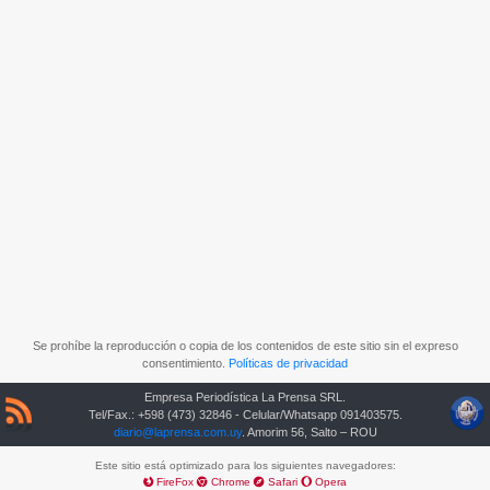
Se prohíbe la reproducción o copia de los contenidos de este sitio sin el expreso
consentimiento.
Políticas de privacidad
Empresa Periodística La Prensa SRL.
Tel/Fax.: +598 (473) 32846 - Celular/Whatsapp 091403575.
diario@laprensa.com.uy
. Amorim 56, Salto – ROU
Este sitio está optimizado para los siguientes navegadores:
FireFox
Chrome
Safari
Opera