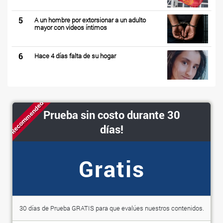
5
A un hombre por extorsionar a un adulto
mayor con videos íntimos
6
Hace 4 días falta de su hogar
Recommended
Prueba sin costo durante 30
días!
Gratis
30 días de Prueba GRATIS para que evalúes nuestros contenidos.