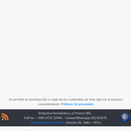
Se prohíbe la reproducción o copia de los contenidos de este sitio sin el expreso
consentimiento.
Políticas de privacidad
Empresa Periodística La Prensa SRL.
Tel/Fax.: +598 (473) 32846 - Celular/Whatsapp 091403575.
diario@laprensa.com.uy
. Amorim 56, Salto – ROU