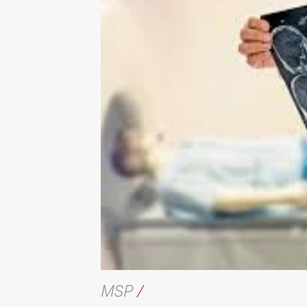
MSP
/