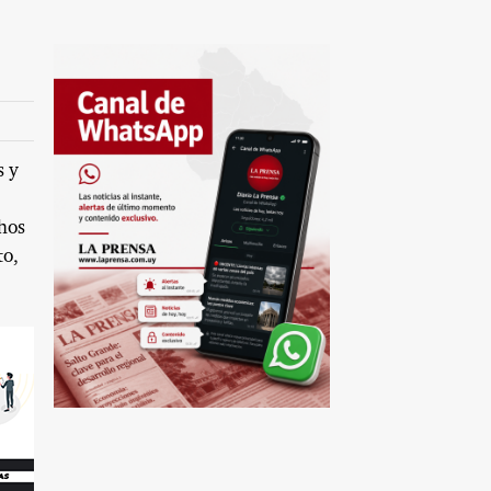
s y
hos
to,