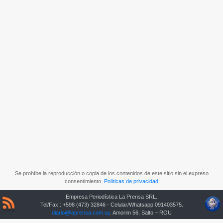
Se prohíbe la reproducción o copia de los contenidos de este sitio sin el expreso
consentimiento.
Políticas de privacidad
Empresa Periodística La Prensa SRL.
Tel/Fax.: +598 (473) 32846 - Celular/Whatsapp 091403575.
diario@laprensa.com.uy
. Amorim 56, Salto – ROU