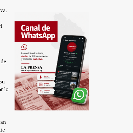
iva.
el
 de
 su
r lo
úan
nte