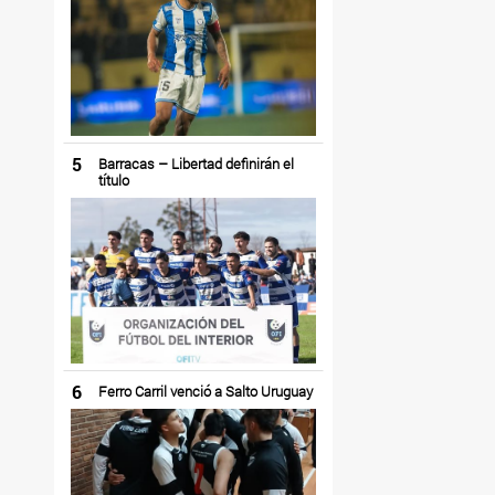
5
Barracas – Libertad definirán el
título
6
Ferro Carril venció a Salto Uruguay