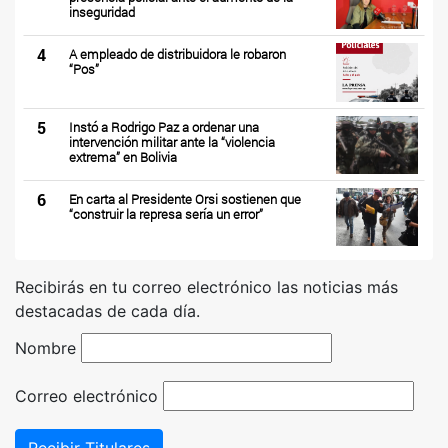
inseguridad
4
A empleado de distribuidora le robaron
“Pos”
5
Instó a Rodrigo Paz a ordenar una
intervención militar ante la “violencia
extrema” en Bolivia
6
En carta al Presidente Orsi sostienen que
“construir la represa sería un error”
Recibirás en tu correo electrónico las noticias más
destacadas de cada día.
Nombre
Correo electrónico