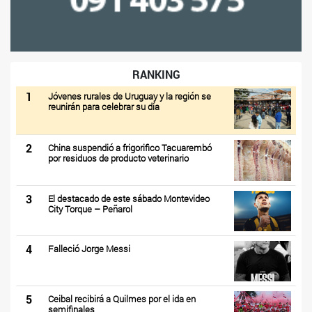
RANKING
1
Jóvenes rurales de Uruguay y la región se
reunirán para celebrar su día
2
China suspendió a frigorifico Tacuarembó
por residuos de producto veterinario
3
El destacado de este sábado Montevideo
City Torque – Peñarol
4
Falleció Jorge Messi
5
Ceibal recibirá a Quilmes por el ida en
semifinales