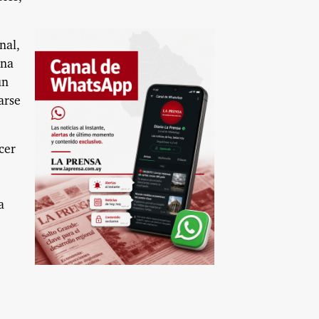
nal,
ona
un
arse
cer
a