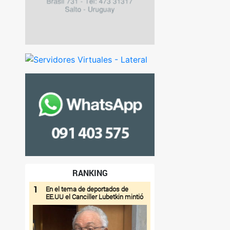
RANKING
1
En el tema de deportados de
EE.UU el Canciller Lubetkin mintió